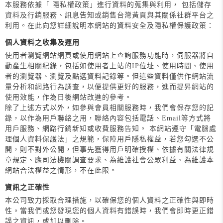
本服務依據「 隱私權政策」進行資料的蒐集與利用， 包括儲存
資料及行銷服務、訊息告知或銷售台灣黃頁與其關係社群平台之
利用。在此向您詳細說明本網站的資料安全及隱私權保護政策：
個人資料之收集及運用
使用者瀏覽網站網頁或使用網站上查詢服務功能時，伺服器將自
動產生相關紀錄，包括如使用者上站的IP位址、使用時間、使用
者的瀏覽器、瀏覽及點選資料記錄等。但這些資料僅供作網站流
量分析和網路行為調查，以便提供更好的服務，進而提昇網站的
使用效能，作為日後網站改進的參考。
除了上述方式以外，如參與會員相關服務時，我們會保存您的記
錄，以作為用戶聯絡之用，聯絡內容包括電話、Email等方式將
用戶服務、網路行銷新知或收費服務告知。 本網站遵守「電腦處
理個人資料保護法」之規範，保障用戶隱私權益，若您勾選不公
開，則不對外公開，但事先獲得用戶明確授權、依據有關法律規
章規定、應司法機關調查要求、為維護社會公眾利益、為維護本
網站合法權益之情形，不在此限。
資訊之正確性
本公司致力採取合理措施，以確保您的個人資料之正確性與即時
性。當我們或您發現您的個人資料有錯誤時，我們會即時更正錯
誤之資訊，或加以刪除。